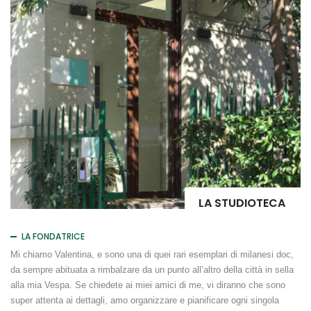
LA STUDIOTECA
LA FONDATRICE
Mi chiamo Valentina, e sono una di quei rari esemplari di milanesi doc,
da sempre abituata a rimbalzare da un punto all’altro della città in sella
alla mia Vespa. Se chiedete ai miei amici di me, vi diranno che sono
super attenta ai dettagli, amo organizzare e pianificare ogni singola